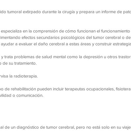
ido tumoral extirpado durante la cirugía y prepara un informe de patol
especializa en la comprensión de cómo funcionan el funcionamiento 
erimentando efectos secundarios psicológicos del tumor cerebral o de
yudar a evaluar el daño cerebral a estas áreas y construir estrategi
y trata problemas de salud mental como la depresión u otros trasto
 de su tratamiento.
isa la radioterapia.
o de rehabilitación pueden incluir terapeutas ocupacionales, fisiote
vilidad o comunicación.
o
nal de un diagnóstico de tumor cerebral, pero no está solo en su via