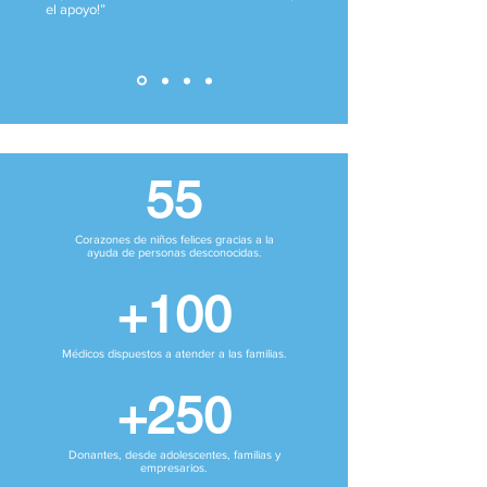
el apoyo!”
55
Corazones de niños felices gracias a la
ayuda de personas desconocidas.
+100
Médicos dispuestos a atender a las familias.
+250
Donantes, desde adolescentes, familias y
empresarios.