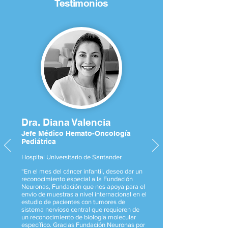
Testimonios
Dra. Dia
na Valencia
Jefe Médico Hemato-Oncología
Pediátrica
Hospital Universitario de Santander
“En el mes del cáncer infantil, deseo dar un
reconocimiento especial a la Fundación
Neuronas, Fundación que nos apoya para el
envío de muestras a nivel internacional en el
estudio de pacientes con tumores de
sistema nervioso central que requieren de
un reconocimiento de biología molecular
específico. Gracias Fundación Neuronas por